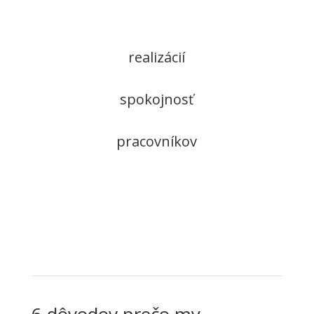
realizácií
spokojnosť
pracovníkov
6 dôvodov prečo my