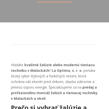
Hľadáte
kvalitné žalúzie alebo modernú tieniacu
techniku v Malackách
?
La Optima, s. r. o.
ponúka
široký výber štýlových a funkčných riešení, ktoré
ochránia váš interiér pred slnkom, zlepšia súkromie a
prinesú úsporu energie. Špecializujeme sa na
predaj a
profesionálnu montáž žalúzií a tieniacej techniky
v Malackách a okolí
.
Prečo si vybrať žalúzie a