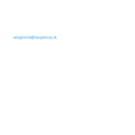
laoptima@laoptima.sk
0948 480 005
Obchodné podmienky