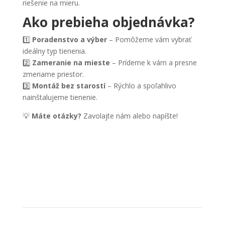
riešenie na mieru.
Ako prebieha objednávka?
1️⃣
Poradenstvo a výber
– Pomôžeme vám vybrať
ideálny typ tienenia.
2️⃣
Zameranie na mieste
– Prídeme k vám a presne
zmeriame priestor.
3️⃣
Montáž bez starostí
– Rýchlo a spoľahlivo
nainštalujeme tienenie.
💡
Máte otázky?
Zavolajte nám alebo napíšte!