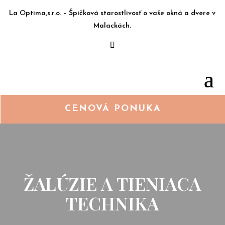
La Optima,s.r.o. – Špičková starostlivosť o vaše okná a dvere v
Malackách.
CENOVÁ PONUKA
ŽALÚZIE A TIENIACA
TECHNIKA