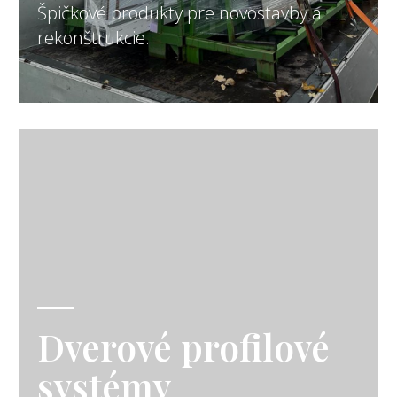
Špičkové produkty pre novostavby a
rekonštrukcie.
Dverové profilové
systémy