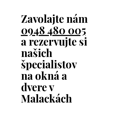
Zavolajte nám
0948 480 005
a rezervujte
si
našich
špecialistov
na okná a
dvere v
Malackách