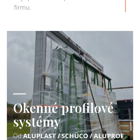
firmu.
Okenné profilové
systémy
Od
ALUPLAST / SCHÜCO / ALUPROF
: