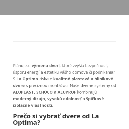
Plánujete
výmenu dverí
, ktoré zvýšia bezpečnosť,
úsporu energií a estetiku vášho domova či podnikania?
S
La Optima
získate
kvalitné plastové a hliníkové
dvere
s precíznou montážou. Naše dverné systémy od
ALUPLAST, SCHÜCO a ALUPROF
kombinujú
moderný dizajn, vysokú odolnosť a špičkové
izolačné vlastnosti
.
Prečo si vybrať dvere od La
Optima?