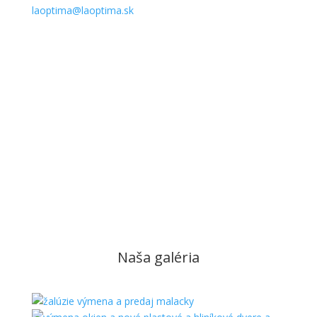
laoptima@laoptima.sk
0948 480 005
Obchodné podmienky
Naša galéria