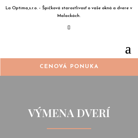
La Optima,s.r.o. – Špičková starostlivosť o vaše okná a dvere v
Malackách.
CENOVÁ PONUKA
VÝMENA DVERÍ