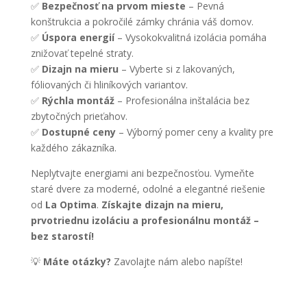
✅
Bezpečnosť na prvom mieste
– Pevná
konštrukcia a pokročilé zámky chránia váš domov.
✅
Úspora energií
– Vysokokvalitná izolácia pomáha
znižovať tepelné straty.
✅
Dizajn na mieru
– Vyberte si z lakovaných,
fóliovaných či hliníkových variantov.
✅
Rýchla montáž
– Profesionálna inštalácia bez
zbytočných prieťahov.
✅
Dostupné ceny
– Výborný pomer ceny a kvality pre
každého zákazníka.
Neplytvajte energiami ani bezpečnosťou. Vymeňte
staré dvere za moderné, odolné a elegantné riešenie
od
La Optima
.
Získajte dizajn na mieru,
prvotriednu izoláciu a profesionálnu montáž –
bez starostí!
💡
Máte otázky?
Zavolajte nám alebo napíšte!